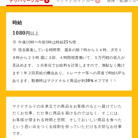
デリバリークルー
マクドナルドクルー
清掃・配膳クル
時給
1080
以上
円
※
25
午後10時〜午前5時は時給
%
増
※
現在募集している時間帯、週末の朝７時から１４時、夕方１
８時から２３時 週に３回、４時間程度働いて、５万円程の収入が
見込めます。 １分単位でお給料を計算しますので、無駄なく働け
ます！年２回昇給の機会あり。トレーナー等への昇進で時給UPも
30
あります。勤務時はマクドナルド商品が約
％
オフです！！
マクドナルドの出来立ての商品をお客様のもとへ届けていた
だくお仕事。ただ単に商品を届けるのではなく、そこには、
お客様が望まれる時間と空間、そしておいしい商品を食べた
という思い出をつくる役割を担っていただける大切なお仕事
です。