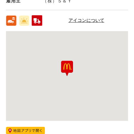
雇用主
（株）Ｓ＆Ｙ
アイコンについて