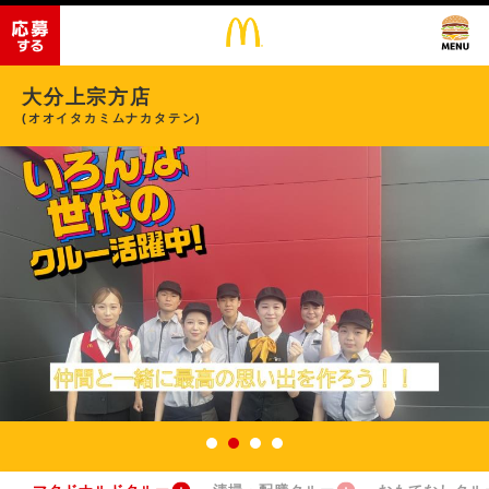
大分上宗方店
(オオイタカミムナカタテン)