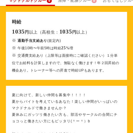
マクドナルドクルー
清掃・配膳クルー
おもてなしクル
時給
1035
1035
以上（高校生：
以上）
円
円
※
通勤手当支給あり
(規定内)
※
25
午後10時〜午前5時は時給
%
増
※
交通費支給あり（上限等は面接時にご確認ください）１分単
位でお給料を計算しますので、無駄なく働けます！年２回昇給の
機会あり。トレーナー等への昇進で時給UPもあります。
夏に向けて、新しい仲間を募集中！！！！
夏からバイトを考えているあなた！楽しい仲間がいっぱいの
マクドナルドで働きませんか？
夏休みにガッツリ働きたい方も、部活やサークルの合間にチ
ョコっと働きたい方にもピッタリ(＾ー＾）b