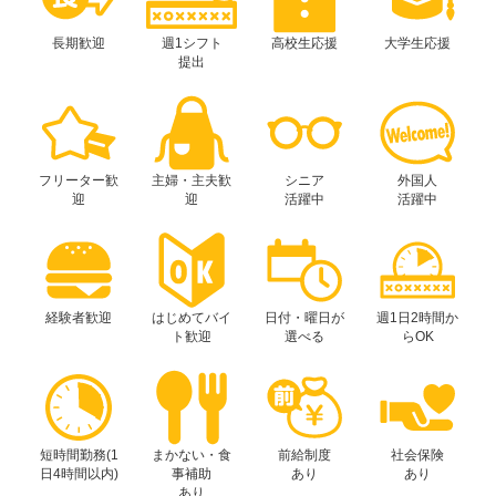
長期歓迎
週1シフト
高校生応援
大学生応援
提出
フリーター歓
主婦・主夫歓
シニア
外国人
迎
迎
活躍中
活躍中
経験者歓迎
はじめてバイ
日付・曜日が
週1日2時間か
ト歓迎
選べる
らOK
短時間勤務(1
まかない・食
前給制度
社会保険
日4時間以内)
事補助
あり
あり
あり