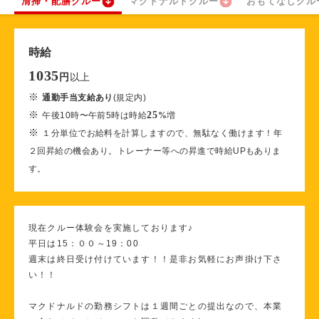
清掃・配膳クルー
マクドナルドクルー
おもてなしクル
時給
1035
以上
円
※
通勤手当支給あり
(規定内)
※
25
午後10時〜午前5時は時給
%
増
※
１分単位でお給料を計算しますので、無駄なく働けます！年
２回昇給の機会あり。トレーナー等への昇進で時給UPもありま
す。
現在クルー体験会を実施しております♪
平日は15：００～19：00
週末は終日受け付けています！！是非お気軽にお声掛け下さ
い！！
マクドナルドの勤務シフトは１週間ごとの提出なので、本業