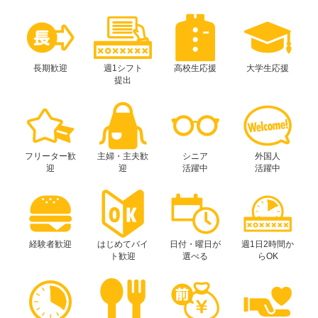
長期歓迎
週1シフト
高校生応援
大学生応援
提出
フリーター歓
主婦・主夫歓
シニア
外国人
迎
迎
活躍中
活躍中
経験者歓迎
はじめてバイ
日付・曜日が
週1日2時間か
ト歓迎
選べる
らOK