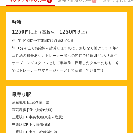
マクドナルドクルー
清掃・配膳クルー
おもてなしクル
時給
1250
1250
以上（高校生：
以上）
円
円
※
25
午後10時〜午前5時は時給
%
増
※
1分単位でお給料を計算しますので、無駄なく働けます！年2
回昇給の機会あり。トレーナー等への昇進で時給UPもあります。
オープニングスタッフとして半年前に採用したクルーたちも、今
ではトレーナーやマネージャーとして活躍しています！
最寄り駅
武蔵境駅 [西武多摩川線]
武蔵境駅 [JR中央線(快速)]
三鷹駅 [JR中央本線(東京～塩尻)]
三鷹駅 [JR中央線(快速)]
三鷹駅 [JR中央・総武緩行線]