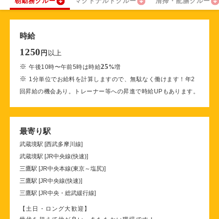
朝勤務クルー
マクドナルドクルー
清掃・配膳クルー
時給
1250
以上
円
※
25
午後10時〜午前5時は時給
%
増
※
1分単位でお給料を計算しますので、無駄なく働けます！年2
回昇給の機会あり。トレーナー等への昇進で時給UPもあります。
最寄り駅
武蔵境駅 [西武多摩川線]
武蔵境駅 [JR中央線(快速)]
三鷹駅 [JR中央本線(東京～塩尻)]
三鷹駅 [JR中央線(快速)]
三鷹駅 [JR中央・総武緩行線]
【土日・ロング大歓迎】