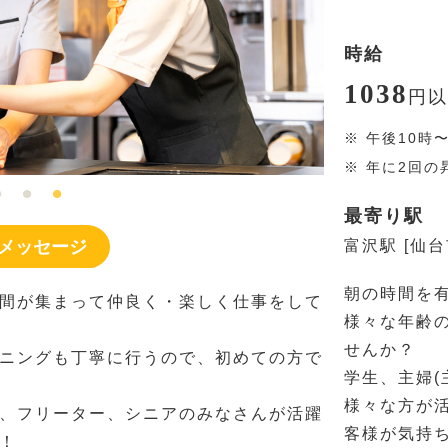
時給
1038
円
以
※
午後10時
※
年に2回の
最寄り駅
メッセージ
富沢駅 [仙
朝の時間を
間が集まって仲良く・楽しく仕事をして
様々な年齢
せんか？
ニングも丁寧に行うので、初めての方で
学生、主婦(
様々な方が
、フリーター、シニアのみなさんが活躍
客様が気持
！