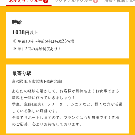
おかえり！クルー
マクドナルドクルー
清掃・配膳クル
時給
1038
以上
円
※
25
午後10時〜午前5時は時給
%
増
※
年に2回の昇給制度あり！
最寄り駅
富沢駅 [仙台市営地下鉄南北線]
あなたの経験を活かして、お客様が気持ちよくお食事できる
環境を一緒に作っていきましょう！
学生、主婦(主夫)、フリーター、シニアなど、様々な方が活躍
している楽しい店舗です。
全員でサポートしますので、ブランクは心配無用です！皆様
のご応募、心よりお待ちしております。