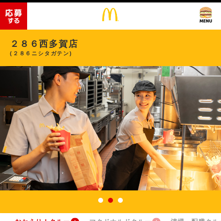
２８６西多賀店
(２８６ニシタガテン)