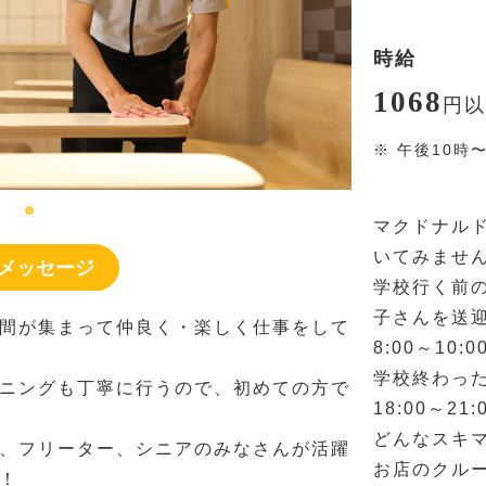
時給
1068
円
以
※
午後10時
マクドナル
いてみませ
メッセージ
学校行く前の
子さんを送
間が集まって仲良く・楽しく仕事をして
8:00～10:0
学校終わっ
ニングも丁寧に行うので、初めての方で
18:00～21:
どんなスキ
、フリーター、シニアのみなさんが活躍
お店のクル
！