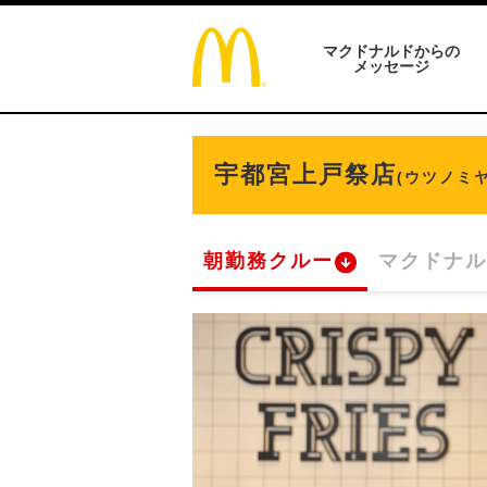
マクドナルドからの
メッセージ
宇都宮上戸祭店
(ウツノミ
朝勤務クルー
マクドナル