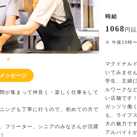
時給
1068
円
以
※
午後10時
マクドナル
いてみませ
メッセージ
学生、主婦(
ルワークな
間が集まって仲良く・楽しく仕事をして
い店舗です
ガッツリ働く
ニングも丁寧に行うので、初めての方で
も、ライフ
大の魅力で
、フリーター、シニアのみなさんが活躍
アルバイト
！