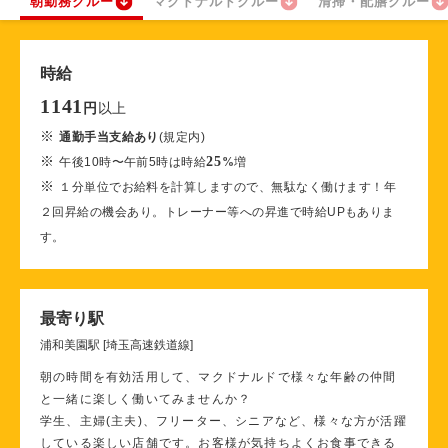
朝勤務クルー
マクドナルドクルー
清掃・配膳クルー
時給
1141
以上
円
※
通勤手当支給あり
(規定内)
※
25
午後10時〜午前5時は時給
%
増
※
１分単位でお給料を計算しますので、無駄なく働けます！年
２回昇給の機会あり。トレーナー等への昇進で時給UPもありま
す。
最寄り駅
浦和美園駅 [埼玉高速鉄道線]
朝の時間を有効活用して、マクドナルドで様々な年齢の仲間
と一緒に楽しく働いてみませんか？
学生、主婦(主夫)、フリーター、シニアなど、様々な方が活躍
している楽しい店舗です。お客様が気持ちよくお食事できる