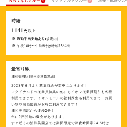
おもてなしクルー
マクドナルドクルー
清掃・配膳クル
時給
1141
以上
円
※
通勤手当支給あり
(規定内)
※
25
午後10時〜午前5時は時給
%
増
最寄り駅
浦和美園駅 [埼玉高速鉄道線]
2023年６月より募集時給が変更になります！
マクドナルドの従業員特典の他にもイオン従業員割引も各種
利用できます。イオンモールの福利厚生も利用できて、お買
い物や映画鑑賞がお得に利用できます！
浦和美園駅から徒歩2分！
年に2回昇給の機会があります。
すぐ近くの浦和美園店では期間限定で深夜時間帯24-5時は