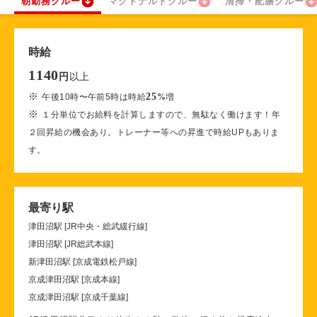
朝勤務クルー
マクドナルドクルー
清掃・配膳クルー
時給
1140
以上
円
※
25
午後10時〜午前5時は時給
%
増
※
１分単位でお給料を計算しますので、無駄なく働けます！年
２回昇給の機会あり。トレーナー等への昇進で時給UPもありま
す。
最寄り駅
津田沼駅 [JR中央・総武緩行線]
津田沼駅 [JR総武本線]
新津田沼駅 [京成電鉄松戸線]
京成津田沼駅 [京成本線]
京成津田沼駅 [京成千葉線]