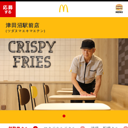
津田沼駅前店
(ツダヌマエキマエテン)