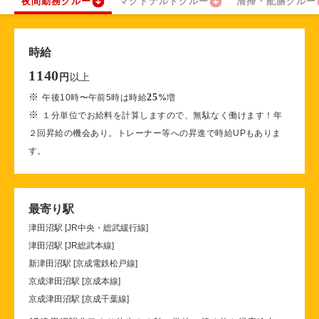
夜間勤務クルー
マクドナルドクルー
清掃・配膳クルー
時給
1140
以上
円
※
25
午後10時〜午前5時は時給
%
増
※
１分単位でお給料を計算しますので、無駄なく働けます！年
２回昇給の機会あり。トレーナー等への昇進で時給UPもありま
す。
最寄り駅
津田沼駅 [JR中央・総武緩行線]
津田沼駅 [JR総武本線]
新津田沼駅 [京成電鉄松戸線]
京成津田沼駅 [京成本線]
京成津田沼駅 [京成千葉線]