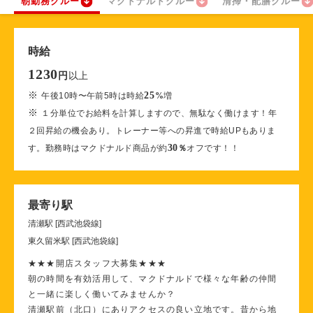
朝勤務クルー
マクドナルドクルー
清掃・配膳クルー
時給
1230
以上
円
※
25
午後10時〜午前5時は時給
%
増
※
１分単位でお給料を計算しますので、無駄なく働けます！年
２回昇給の機会あり。トレーナー等への昇進で時給UPもありま
30
す。勤務時はマクドナルド商品が約
％
オフです！！
最寄り駅
清瀬駅 [西武池袋線]
東久留米駅 [西武池袋線]
★★★開店スタッフ大募集★★★
朝の時間を有効活用して、マクドナルドで様々な年齢の仲間
と一緒に楽しく働いてみませんか？
清瀬駅前（北口）にありアクセスの良い立地です。昔から地