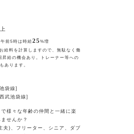
上
25
〜午前5時は時給
%
増
お給料を計算しますので、無駄なく働
回昇給の機会あり。トレーナー等への
Pもあります。
池袋線]
[西武池袋線]
ドで様々な年齢の仲間と一緒に楽
みませんか？
主夫)、フリーター、シニア、ダブ