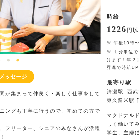
時給
1226
円
以
※
午後10時
※
１分単位で
けます！年２
昇進で時給U
メッセージ
最寄り駅
清瀬駅 [西武
間が集まって仲良く・楽しく仕事をして
東久留米駅 
ニングも丁寧に行うので、初めての方で
マクドナル
しく働いて
、フリーター、シニアのみなさんが活躍
学生、主婦(
！