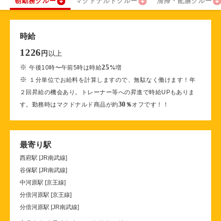
朝勤務クルー
マクドナルドクルー
清掃・配膳クルー
時給
1226
以上
円
※
25
午後10時〜午前5時は時給
%
増
※
１分単位でお給料を計算しますので、無駄なく働けます！年
２回昇給の機会あり。トレーナー等への昇進で時給UPもありま
30
す。勤務時はマクドナルド商品が約
％
オフです！！
最寄り駅
西府駅 [JR南武線]
谷保駅 [JR南武線]
中河原駅 [京王線]
分倍河原駅 [京王線]
分倍河原駅 [JR南武線]