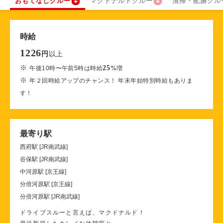
おもてなしクルー
マクドナルドクルー
清掃・配膳クル
時給
1226
以上
円
※
25
午後10時〜午前5時は時給
%
増
※
年２回時給アップのチャンス！ 年末年始特別時給もありま
す！
最寄り駅
西府駅 [JR南武線]
谷保駅 [JR南武線]
中河原駅 [京王線]
分倍河原駅 [京王線]
分倍河原駅 [JR南武線]
ドライブスルーと言えば、マクドナルド！