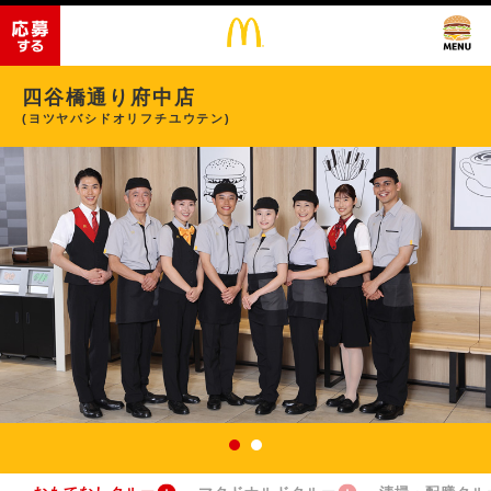
四谷橋通り府中店
(ヨツヤバシドオリフチユウテン)