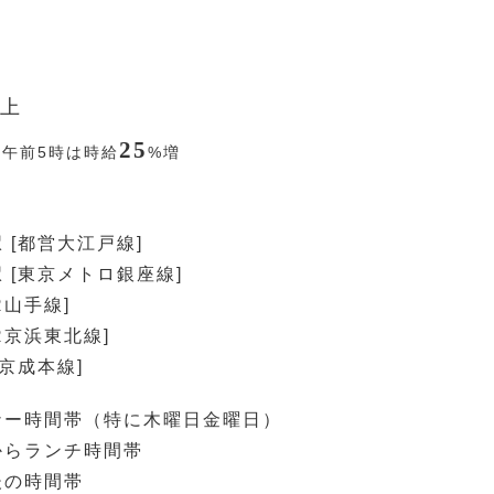
上
25
〜午前5時は時給
%
増
 [都営大江戸線]
 [東京メトロ銀座線]
R山手線]
R京浜東北線]
[京成本線]
ナー時間帯（特に木曜日金曜日）
からランチ時間帯
後の時間帯