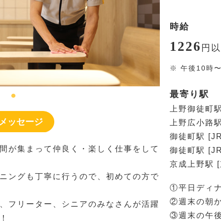
時給
1226
円
以
※
午後10時
最寄り駅
上野御徒町駅
メッセージ
上野広小路駅
御徒町駅 [J
間が集まって仲良く・楽しく仕事をして
御徒町駅 [J
京成上野駅 
ニングも丁寧に行うので、初めての方で
①平日ディ
②週末の朝
、フリーター、シニアのみなさんが活躍
③週末の午
！