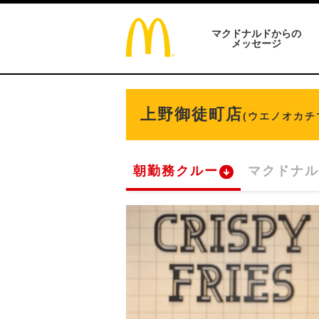
マクドナルドからの
メッセージ
上野御徒町店
(ウエノオカチ
朝勤務クルー
マクドナル