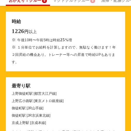
おかえり！クルー
マクドナルドクルー
清掃・配膳クル
時給
1226
以上
円
※
25
午後10時〜午前5時は時給
%
増
※
１分単位でお給料を計算しますので、無駄なく働けます！年
２回昇給の機会あり。トレーナー等への昇進で時給UPもありま
す。
最寄り駅
上野御徒町駅 [都営大江戸線]
上野広小路駅 [東京メトロ銀座線]
御徒町駅 [JR山手線]
御徒町駅 [JR京浜東北線]
京成上野駅 [京成本線]