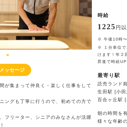
時給
1225
円
以
※
午後10時
※
１分単位で
けます！年２
昇進で時給U
メッセージ
最寄り駅
読売ランド前
間が集まって仲良く・楽しく仕事をして
生田駅 [小
百合ヶ丘駅 
ニングも丁寧に行うので、初めての方で
朝の時間を
、フリーター、シニアのみなさんが活躍
様々な年齢
！