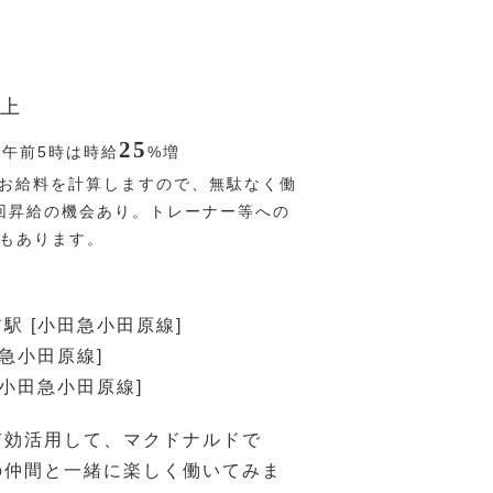
上
25
〜午前5時は時給
%
増
お給料を計算しますので、無駄なく働
回昇給の機会あり。トレーナー等への
Pもあります。
駅 [小田急小田原線]
田急小田原線]
[小田急小田原線]
有効活用して、マクドナルドで
の仲間と一緒に楽しく働いてみま