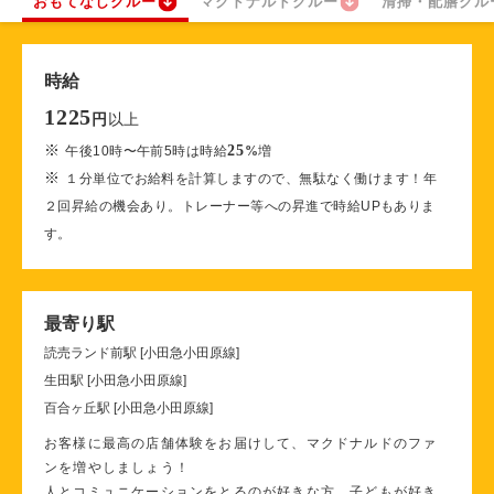
おもてなしクルー
マクドナルドクルー
清掃・配膳クル
時給
1225
以上
円
※
25
午後10時〜午前5時は時給
%
増
※
１分単位でお給料を計算しますので、無駄なく働けます！年
２回昇給の機会あり。トレーナー等への昇進で時給UPもありま
す。
最寄り駅
読売ランド前駅 [小田急小田原線]
生田駅 [小田急小田原線]
百合ヶ丘駅 [小田急小田原線]
お客様に最高の店舗体験をお届けして、マクドナルドのファ
ンを増やしましょう！
人とコミュニケーションをとるのが好きな方、子どもが好き