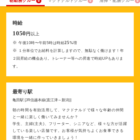
朝勤務クルー
マクドナルドクルー
清掃・配膳クルー
時給
1050
以上
円
※
25
午後10時〜午前5時は時給
%
増
※
１分単位でお給料を計算しますので、無駄なく働けます！年
２回昇給の機会あり。トレーナー等への昇進で時給UPもありま
す。
最寄り駅
亀田駅 [JR信越本線(直江津～新潟)]
朝の時間を有効活用して、マクドナルドで様々な年齢の仲間
と一緒に楽しく働いてみませんか？
学生、主婦(主夫)、フリーター、シニアなど、様々な方が活躍
している楽しい店舗です。お客様が気持ちよくお食事できる
環境を一緒に作っていきましょう！