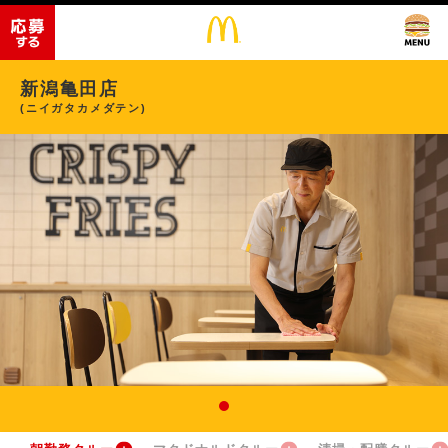
新潟亀田店
(ニイガタカメダテン)