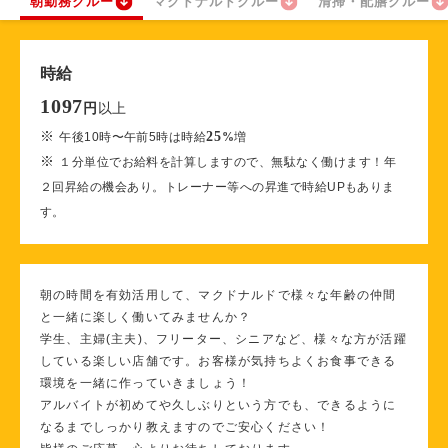
朝勤務クルー
マクドナルドクルー
清掃・配膳クルー
時給
1097
以上
円
※
25
午後10時〜午前5時は時給
%
増
※
１分単位でお給料を計算しますので、無駄なく働けます！年
２回昇給の機会あり。トレーナー等への昇進で時給UPもありま
す。
朝の時間を有効活用して、マクドナルドで様々な年齢の仲間
と一緒に楽しく働いてみませんか？
学生、主婦(主夫)、フリーター、シニアなど、様々な方が活躍
している楽しい店舗です。お客様が気持ちよくお食事できる
環境を一緒に作っていきましょう！
アルバイトが初めてや久しぶりという方でも、できるように
なるまでしっかり教えますのでご安心ください！