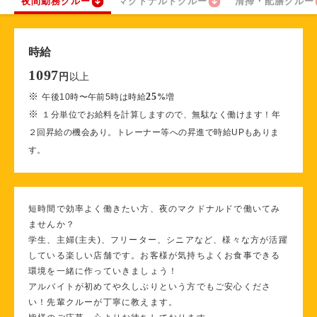
夜間勤務クルー
マクドナルドクルー
清掃・配膳クルー
時給
1097
以上
円
※
25
午後10時〜午前5時は時給
%
増
※
１分単位でお給料を計算しますので、無駄なく働けます！年
２回昇給の機会あり。トレーナー等への昇進で時給UPもありま
す。
短時間で効率よく働きたい方、夜のマクドナルドで働いてみ
ませんか？
学生、主婦(主夫)、フリーター、シニアなど、様々な方が活躍
している楽しい店舗です。お客様が気持ちよくお食事できる
環境を一緒に作っていきましょう！
アルバイトが初めてや久しぶりという方でもご安心くださ
い！先輩クルーが丁寧に教えます。