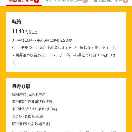
朝勤務クルー
マクドナルドクルー
夜間勤務クルー
時給
1140
以上
円
※
25
午後10時〜午前5時は時給
%
増
※
１分単位でお給料を計算しますので、無駄なく働けます！年
２回昇給の機会あり。トレーナー等への昇進で時給UPもありま
す。
最寄り駅
新瀬戸駅 [名鉄瀬戸線]
瀬戸市駅 [愛知環状鉄道線]
瀬戸市役所前駅 [名鉄瀬戸線]
水野駅 [名鉄瀬戸線]
尾張瀬戸駅 [名鉄瀬戸線]