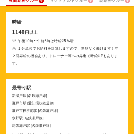
夜間勤務クルー
マクドナルドクルー
朝勤務クルー
時給
1140
以上
円
※
25
午後10時〜午前5時は時給
%
増
※
１分単位でお給料を計算しますので、無駄なく働けます！年
２回昇給の機会あり。トレーナー等への昇進で時給UPもありま
す。
最寄り駅
新瀬戸駅 [名鉄瀬戸線]
瀬戸市駅 [愛知環状鉄道線]
瀬戸市役所前駅 [名鉄瀬戸線]
水野駅 [名鉄瀬戸線]
尾張瀬戸駅 [名鉄瀬戸線]