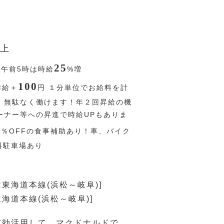
上
25
〜午前5時は時給
%
増
100
時給＋
円
１分単位でお給料を計
、無駄なく働けます！年２回昇給の機
ーナー等への昇進で時給UPもありま
0
％
OFFの食事補助あり！車、バイク
料駐車場あり
R東海道本線(浜松～岐阜)]
東海道本線(浜松～岐阜)]
有効活用して、マクドナルドで