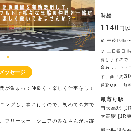
時給
1140
円
以
※
午後10時
※
土日祝日 
算しますので
会あり。トレ
メッセージ
3
す。商品約
通勤OK！ 無
間が集まって仲良く・楽しく仕事をして
最寄り駅
ニングも丁寧に行うので、初めての方で
南大高駅 [J
大高駅 [JR
、フリーター、シニアのみなさんが活躍
！
朝の時間を