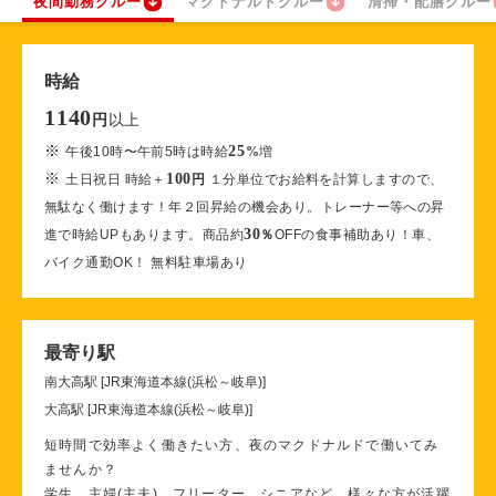
夜間勤務クルー
マクドナルドクルー
清掃・配膳クルー
時給
1140
以上
円
※
25
午後10時〜午前5時は時給
%
増
※
100
土日祝日 時給＋
円
１分単位でお給料を計算しますので、
無駄なく働けます！年２回昇給の機会あり。トレーナー等への昇
30
進で時給UPもあります。商品約
％
OFFの食事補助あり！車、
バイク通勤OK！ 無料駐車場あり
最寄り駅
南大高駅 [JR東海道本線(浜松～岐阜)]
大高駅 [JR東海道本線(浜松～岐阜)]
短時間で効率よく働きたい方、夜のマクドナルドで働いてみ
ませんか？
学生、主婦(主夫)、フリーター、シニアなど、様々な方が活躍