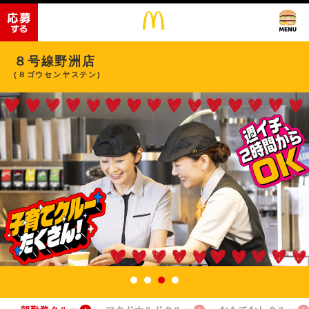
８号線野洲店
(８ゴウセンヤステン)