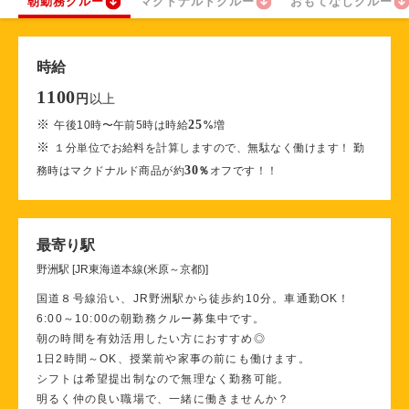
朝勤務クルー
マクドナルドクルー
おもてなしクルー
時給
1100
以上
円
※
25
午後10時〜午前5時は時給
%
増
※
１分単位でお給料を計算しますので、無駄なく働けます！ 勤
30
務時はマクドナルド商品が約
％
オフです！！
最寄り駅
野洲駅 [JR東海道本線(米原～京都)]
国道８号線沿い、JR野洲駅から徒歩約10分。車通勤OK！
6:00～10:00の朝勤務クルー募集中です。
朝の時間を有効活用したい方におすすめ◎
1日2時間～OK、授業前や家事の前にも働けます。
シフトは希望提出制なので無理なく勤務可能。
明るく仲の良い職場で、一緒に働きませんか？