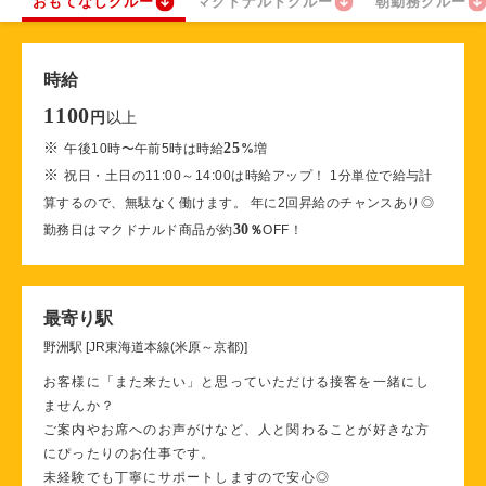
おもてなしクルー
マクドナルドクルー
朝勤務クルー
時給
1100
以上
円
※
25
午後10時〜午前5時は時給
%
増
※
祝日・土日の11:00～14:00は時給アップ！ 1分単位で給与計
算するので、無駄なく働けます。 年に2回昇給のチャンスあり◎
30
勤務日はマクドナルド商品が約
％
OFF！
最寄り駅
野洲駅 [JR東海道本線(米原～京都)]
お客様に「また来たい」と思っていただける接客を一緒にし
ませんか？
ご案内やお席へのお声がけなど、人と関わることが好きな方
にぴったりのお仕事です。
未経験でも丁寧にサポートしますので安心◎