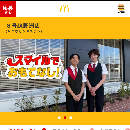
８号線野洲店
(８ゴウセンヤステン)