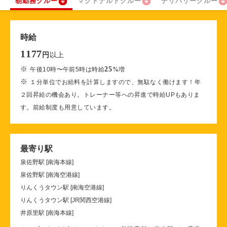
朝勤務クルー
マクドナルドクルー
デリバリークルー
時給
1177
以上
円
※
25
午後10時〜午前5時は時給
%
増
※
１分単位でお給料を計算しますので、無駄なく働けます！年
２回昇給の機会あり。トレーナー等への昇進で時給UPもありま
す。前給制度も用意しています。
最寄り駅
泉佐野駅 [南海本線]
泉佐野駅 [南海空港線]
りんくうタウン駅 [南海空港線]
りんくうタウン駅 [JR関西空港線]
井原里駅 [南海本線]