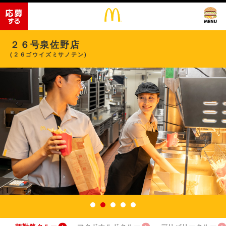
２６号泉佐野店
(２６ゴウイズミサノテン)