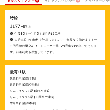
おかえり！クルー
マクドナルドクルー
デリバリークル
時給
1177
以上
円
※
25
午後10時〜午前5時は時給
%
増
※
１分単位でお給料を計算しますので、無駄なく働けます！年
２回昇給の機会あり。トレーナー等への昇進で時給UPもありま
す。前給制度も用意しています。
最寄り駅
泉佐野駅 [南海本線]
泉佐野駅 [南海空港線]
りんくうタウン駅 [南海空港線]
りんくうタウン駅 [JR関西空港線]
井原里駅 [南海本線]