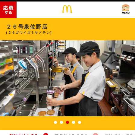
２６号泉佐野店
(２６ゴウイズミサノテン)