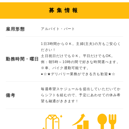
募集情報
雇用形態
アルバイト・パート
1日3時間からＯＫ。主婦(主夫)の方もご安心く
ださい！
土日祝日だけでもＯＫ。平日だけでもOK。
勤務時間・曜日
例：朝5時～10時の間で好きな時間選べます。
※車、バイク通勤可能です。
●☆★デリバリー業務ができる方も歓迎★☆
毎週希望スケジュールを提出していただいてか
備考
らシフトを組むので、予定にあわせての休み希
望も融通がききます！