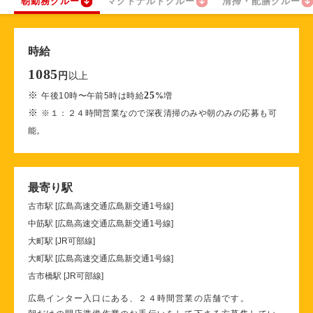
朝勤務クルー
マクドナルドクルー
清掃・配膳クルー
時給
1085
以上
円
※
25
午後10時〜午前5時は時給
%
増
※
※１：２４時間営業なので深夜清掃のみや朝のみの応募も可
能。
最寄り駅
古市駅 [広島高速交通広島新交通1号線]
中筋駅 [広島高速交通広島新交通1号線]
大町駅 [JR可部線]
大町駅 [広島高速交通広島新交通1号線]
古市橋駅 [JR可部線]
広島インター入口にある、２４時間営業の店舗です。