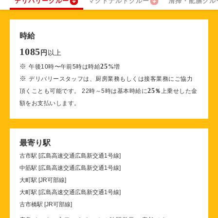
デリバリークルー
マクドナルドクルー
清掃・配膳クル
時給
1085
以上
円
※
25
午後10時〜午前5時は時給
%
増
※
デリバリースタッフは、厨房業務もしくは接客業務にご協力
25
頂くことも可能です。 22時～5時は基本時給に
％
上乗せした金
額をお支払いします。
最寄り駅
古市駅 [広島高速交通広島新交通1号線]
中筋駅 [広島高速交通広島新交通1号線]
大町駅 [JR可部線]
大町駅 [広島高速交通広島新交通1号線]
古市橋駅 [JR可部線]