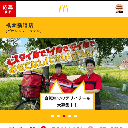
祇園新道店
(ギオンシンドウテン)