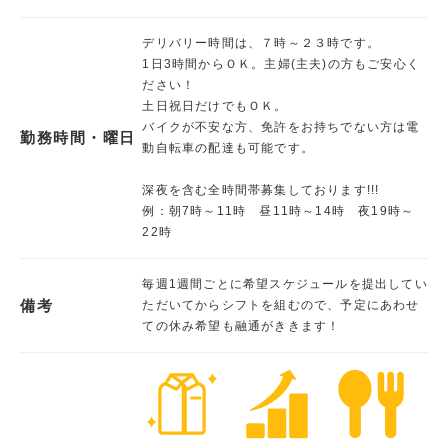
デリバリー時間は、７時～２３時です。
1日3時間からＯＫ。主婦(主夫)の方もご安心く
ださい！
土日祝日だけでもＯＫ。
バイクが不安な方、免許をお持ちでない方は電
勤務時間・曜日
動自転車の配達も可能です。
深夜を含む全時間帯募集しております!!!
例：朝7時～11時 昼11時～14時 夜19時～
22時
毎週1週間ごとに希望スケジュールを提出してい
備考
ただいてからシフトを組むので、予定にあわせ
ての休み希望も融通がききます！