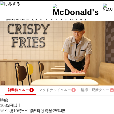
福山松永店
(フクヤママツナガテン)
朝勤務クルー
マクドナルドクルー
清掃・配膳クルー
時給
1085
円
以上
※
午後10時〜午前5時は時給
25
%
増