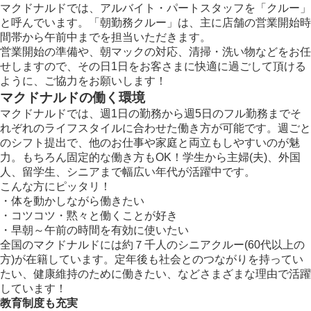
マクドナルドでは、アルバイト・パートスタッフを「クルー」
と呼んでいます。「朝勤務クルー」は、主に店舗の営業開始時
間帯から午前中までを担当いただきます。
営業開始の準備や、朝マックの対応、清掃・洗い物などをお任
せしますので、その日1日をお客さまに快適に過ごして頂ける
ように、ご協力をお願いします！
マクドナルドの働く環境
マクドナルドでは、週1日の勤務から週5日のフル勤務までそ
れぞれのライフスタイルに合わせた働き方が可能です。週ごと
のシフト提出で、他のお仕事や家庭と両立もしやすいのが魅
力。もちろん固定的な働き方もOK！学生から主婦(夫)、外国
人、留学生、シニアまで幅広い年代が活躍中です。
こんな方にピッタリ！
・体を動かしながら働きたい
・コツコツ・黙々と働くことが好き
・早朝～午前の時間を有効に使いたい
全国のマクドナルドには約７千人のシニアクルー(60代以上の
方)が在籍しています。定年後も社会とのつながりを持ってい
たい、健康維持のために働きたい、などさまざまな理由で活躍
しています！
教育制度も充実