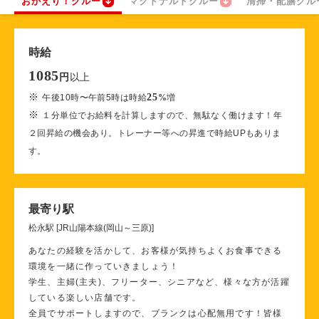
おかえり！クルー
マクドナルドクルー
清掃・配膳クル
時給
1085
以上
円
※
25
午後10時〜午前5時は時給
%
増
※
１分単位でお給料を計算しますので、無駄なく働けます！年
２回昇給の機会あり。トレーナー等への昇進で時給UPもありま
す。
最寄り駅
松永駅 [JR山陽本線(岡山～三原)]
あなたの経験を活かして、お客様が気持ちよくお食事できる
環境を一緒に作っていきましょう！
学生、主婦(主夫)、フリーター、シニアなど、様々な方が活躍
している楽しい店舗です。
全員でサポートしますので、ブランクは心配無用です！皆様