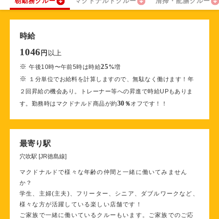
朝勤務クルー
マクドナルドクルー
清掃・配膳クルー
時給
1046
以上
円
※
25
午後10時〜午前5時は時給
%
増
※
１分単位でお給料を計算しますので、無駄なく働けます！年
２回昇給の機会あり。トレーナー等への昇進で時給UPもありま
30
す。勤務時はマクドナルド商品が約
％
オフです！！
最寄り駅
穴吹駅 [JR徳島線]
マクドナルドで様々な年齢の仲間と一緒に働いてみません
か？
学生、主婦(主夫)、フリーター、シニア、ダブルワークなど、
様々な方が活躍している楽しい店舗です！
ご家族で一緒に働いているクルーもいます。ご家族でのご応