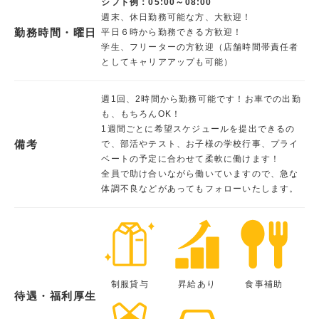
シフト例：05:00～08:00
週末、休日勤務可能な方、大歓迎！
勤務時間・曜日
平日６時から勤務できる方歓迎！
学生、フリーターの方歓迎（店舗時間帯責任者
としてキャリアアップも可能）
週1回、2時間から勤務可能です！お車での出勤
も、もちろんOK！
1週間ごとに希望スケジュールを提出できるの
備考
で、部活やテスト、お子様の学校行事、プライ
ベートの予定に合わせて柔軟に働けます！
全員で助け合いながら働いていますので、急な
体調不良などがあってもフォローいたします。
制服貸与
昇給あり
食事補助
待遇・福利厚生