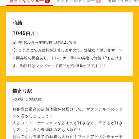
おもてなしクルー
マクドナルドクルー
清掃・配膳クル
時給
1046
以上
円
※
25
午後10時〜午前5時は時給
%
増
※
１分単位でお給料を計算しますので、無駄なく働けます！年
２回昇給の機会あり。トレーナー等への昇進で時給UPもありま
30
す。勤務時はマクドナルド商品が約
％
オフです！！
最寄り駅
穴吹駅 [JR徳島線]
お客様に最高の店舗体験をお届けして、マクドナルドのファ
ンを増やしましょう！
人とコミュニケーションをとるのが好きな方、子どもが好き
な方、もちろん未経験の方も大歓迎！
おもてなし専属での勤務も大歓迎！マックアドベンチャー実