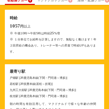
朝勤務クルー
マクドナルドクルー
清掃・配膳クルー
時給
1057
以上
円
※
25
午後10時〜午前5時は時給
%
増
※
１分単位でお給料を計算しますので、無駄なく働けます！年
２回昇給の機会あり。トレーナー等への昇進で時給UPもありま
す。
最寄り駅
戸畑駅 [JR鹿児島本線(下関・門司港～博多)]
若松駅 [JR筑豊本線(若松～折尾)]
九州工大前駅 [JR鹿児島本線(下関・門司港～博多)]
枝光駅 [JR鹿児島本線(下関・門司港～博多)]
朝の時間を有効活用して、マクドナルドで様々な年齢の仲間