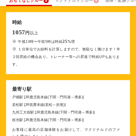
おもてなしクルー
マクドナルドクルー
清掃・配膳クル
時給
1057
以上
円
※
25
午後10時〜午前5時は時給
%
増
※
１分単位でお給料を計算しますので、無駄なく働けます！年
２回昇給の機会あり。トレーナー等への昇進で時給UPもありま
す。
最寄り駅
戸畑駅 [JR鹿児島本線(下関・門司港～博多)]
若松駅 [JR筑豊本線(若松～折尾)]
九州工大前駅 [JR鹿児島本線(下関・門司港～博多)]
枝光駅 [JR鹿児島本線(下関・門司港～博多)]
お客様に最高の店舗体験をお届けして、マクドナルドのファ