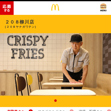
２０８柳川店
(２０８ヤナガワテン)