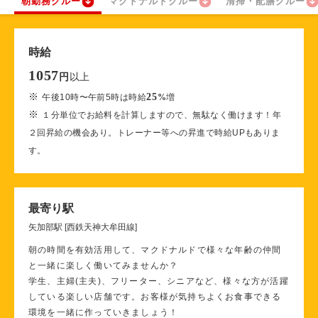
朝勤務クルー
マクドナルドクルー
清掃・配膳クルー
時給
1057
以上
円
※
25
午後10時〜午前5時は時給
%
増
※
１分単位でお給料を計算しますので、無駄なく働けます！年
２回昇給の機会あり。トレーナー等への昇進で時給UPもありま
す。
最寄り駅
矢加部駅 [西鉄天神大牟田線]
朝の時間を有効活用して、マクドナルドで様々な年齢の仲間
と一緒に楽しく働いてみませんか？
学生、主婦(主夫)、フリーター、シニアなど、様々な方が活躍
している楽しい店舗です。お客様が気持ちよくお食事できる
環境を一緒に作っていきましょう！