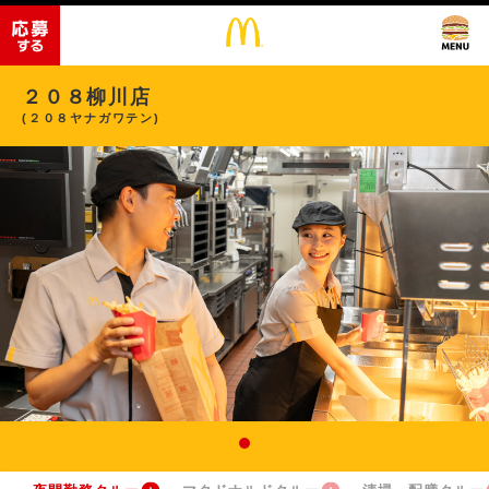
２０８柳川店
(２０８ヤナガワテン)