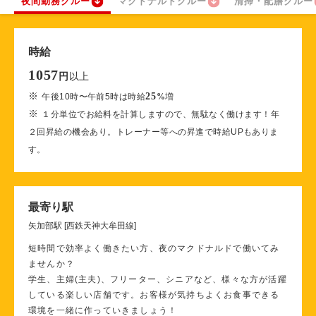
夜間勤務クルー
マクドナルドクルー
清掃・配膳クルー
時給
1057
以上
円
※
25
午後10時〜午前5時は時給
%
増
※
１分単位でお給料を計算しますので、無駄なく働けます！年
２回昇給の機会あり。トレーナー等への昇進で時給UPもありま
す。
最寄り駅
矢加部駅 [西鉄天神大牟田線]
短時間で効率よく働きたい方、夜のマクドナルドで働いてみ
ませんか？
学生、主婦(主夫)、フリーター、シニアなど、様々な方が活躍
している楽しい店舗です。お客様が気持ちよくお食事できる
環境を一緒に作っていきましょう！