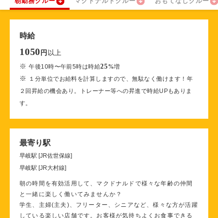
朝勤務クルー
マクドナルドクルー
おもてなしクルー
時給
1050
以上
円
※
25
午後10時〜午前5時は時給
%
増
※
１分単位でお給料を計算しますので、無駄なく働けます！年
２回昇給の機会あり。トレーナー等への昇進で時給UPもありま
す。
最寄り駅
早岐駅 [JR佐世保線]
早岐駅 [JR大村線]
朝の時間を有効活用して、マクドナルドで様々な年齢の仲間
と一緒に楽しく働いてみませんか？
学生、主婦(主夫)、フリーター、シニアなど、様々な方が活躍
している楽しい店舗です。お客様が気持ちよくお食事できる