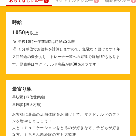
おもてなしクルー
マクドナルドクルー
朝勤務クルー
時給
1050
以上
円
※
25
午後10時〜午前5時は時給
%
増
※
１分単位でお給料を計算しますので、無駄なく働けます！年
２回昇給の機会あり。トレーナー等への昇進で時給UPもありま
30
す。勤務時はマクドナルド商品が約
％
オフです！！
最寄り駅
早岐駅 [JR佐世保線]
早岐駅 [JR大村線]
お客様に最高の店舗体験をお届けして、マクドナルドのファ
ンを増やしましょう！
人とコミュニケーションをとるのが好きな方、子どもが好き
な方、もちろん未経験の方も大歓迎！