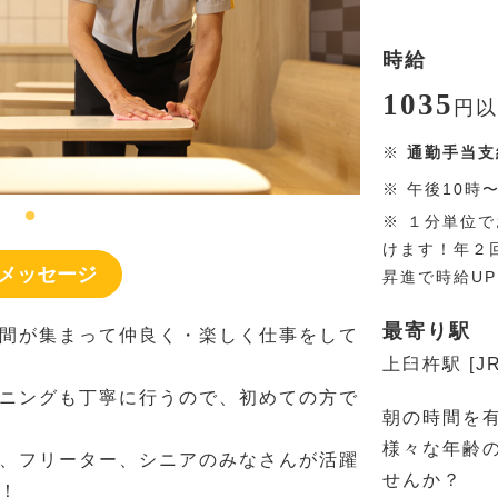
時給
1035
円
以
※
通勤手当支
※
午後10時
※
１分単位で
けます！年２
メッセージ
昇進で時給U
最寄り駅
間が集まって仲良く・楽しく仕事をして
上臼杵駅 [J
ニングも丁寧に行うので、初めての方で
朝の時間を
様々な年齢
、フリーター、シニアのみなさんが活躍
せんか？
！