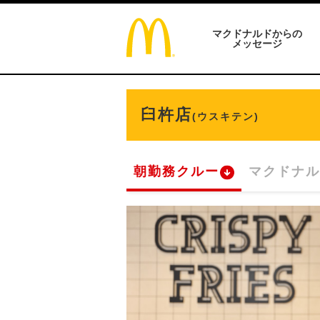
マクドナルドからの
メッセージ
臼杵店
(ウスキテン)
朝勤務クルー
マクドナル