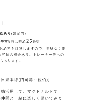
上
給あり
(規定内)
25
〜午前5時は時給
%
増
お給料を計算しますので、無駄なく働
回昇給の機会あり。トレーナー等への
Pもあります。
R日豊本線(門司港～佐伯)]
有効活用して、マクドナルドで
の仲間と一緒に楽しく働いてみま