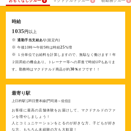
おもてなしクルー
マクドナルドクルー
朝勤務クルー
時給
1035
以上
円
※
通勤手当支給あり
(規定内)
※
25
午後10時〜午前5時は時給
%
増
※
１分単位でお給料を計算しますので、無駄なく働けます！年
２回昇給の機会あり。トレーナー等への昇進で時給UPもありま
30
す。勤務時はマクドナルド商品が約
％
オフです！！
最寄り駅
上臼杵駅 [JR日豊本線(門司港～佐伯)]
お客様に最高の店舗体験をお届けして、マクドナルドのファ
ンを増やしましょう！
人とコミュニケーションをとるのが好きな方、子どもが好き
な方、もちろん未経験の方も大歓迎！