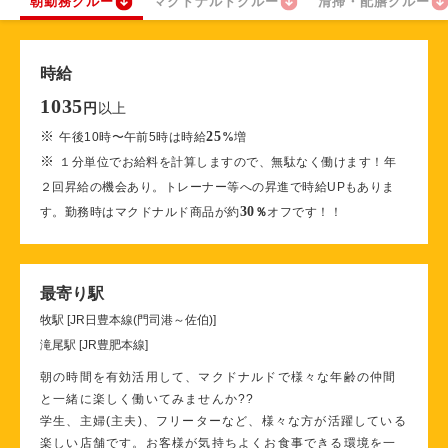
朝勤務クルー
マクドナルドクルー
清掃・配膳クルー
時給
1035
以上
円
※
25
午後10時〜午前5時は時給
%
増
※
１分単位でお給料を計算しますので、無駄なく働けます！年
２回昇給の機会あり。トレーナー等への昇進で時給UPもありま
30
す。勤務時はマクドナルド商品が約
％
オフです！！
最寄り駅
牧駅 [JR日豊本線(門司港～佐伯)]
滝尾駅 [JR豊肥本線]
朝の時間を有効活用して、マクドナルドで様々な年齢の仲間
と一緒に楽しく働いてみませんか??
学生、主婦(主夫)、フリーターなど、様々な方が活躍している
楽しい店舗です。お客様が気持ちよくお食事できる環境を一