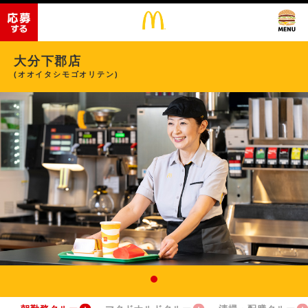
大分下郡店
(オオイタシモゴオリテン)