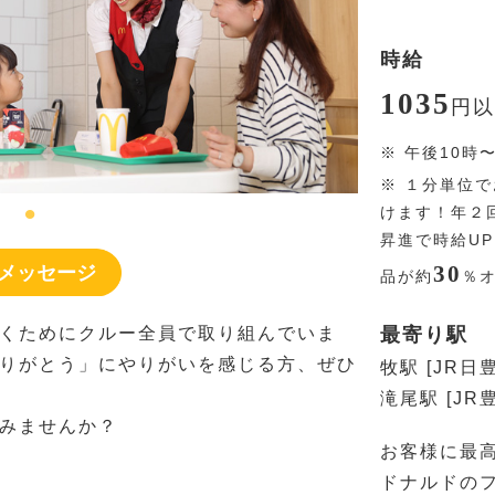
時給
1035
円
以
※
午後10時
※
１分単位で
けます！年２
昇進で時給U
30
メッセージ
品が約
％
くためにクルー全員で取り組んでいま
最寄り駅
りがとう」にやりがいを感じる方、ぜひ
牧駅 [JR日
滝尾駅 [JR
みませんか？
お客様に最
ドナルドのフ