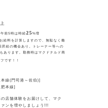
上
25
〜午前5時は時給
%
増
お給料を計算しますので、無駄なく働
回昇給の機会あり。トレーナー等への
Pもあります。勤務時はマクドナルド商
オフです！！
豊本線(門司港～佐伯)]
豊肥本線]
高の店舗体験をお届けして、マク
ァンを増やしましょう!!!