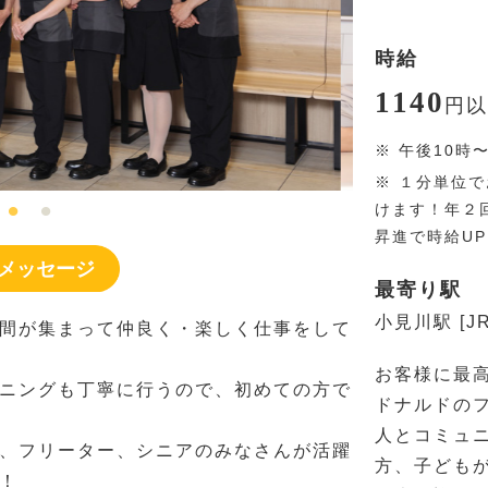
時給
1140
円
以
※
午後10時
※
１分単位で
けます！年２
昇進で時給U
メッセージ
最寄り駅
小見川駅 [J
間が集まって仲良く・楽しく仕事をして
お客様に最
ニングも丁寧に行うので、初めての方で
ドナルドの
人とコミュ
、フリーター、シニアのみなさんが活躍
方、子ども
！