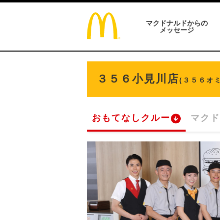
マクドナルドからの
メッセージ
３５６小見川店
(３５６オ
おもてなしクルー
マクド