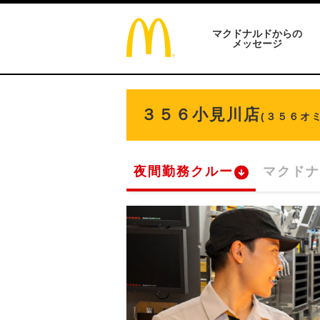
マクドナルドからの
メッセージ
３５６小見川店
(３５６オ
夜間勤務クルー
マクドナ