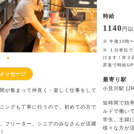
時給
1140
円
以
※
午後10時
※
１分単位で
けます！年２
昇進で時給U
メッセージ
最寄り駅
小見川駅 [J
間が集まって仲良く・楽しく仕事をして
短時間で効
ニングも丁寧に行うので、初めての方で
ルドで働い
学生、主婦(
、フリーター、シニアのみなさんが活躍
様々な方が
！