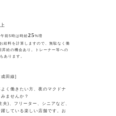
上
25
〜午前5時は時給
%
増
お給料を計算しますので、無駄なく働
回昇給の機会あり。トレーナー等への
Pもあります。
R成田線]
率よく働きたい方、夜のマクドナ
てみませんか？
主夫)、フリーター、シニアなど、
活躍している楽しい店舗です。お